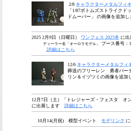
2/8
キャラクターメタルフィ
「1/87ボトムズストライクドッ
ドムーバー」 の画像を追加し
2025 2月9日（日曜日）
ワンフェス 2025冬
に出
ブース番号：
ディーラー名「オーロラモデル」
詳細はこちら
12/6
キャラクターメタルフィ
葬送のフリーレン 勇者パー
リン＆イヅツミの画像を追加
12月7日（土）「トレジャーズ・フェスタ オン
に出展します
詳細はこちら
10月14(月祝) 模型イベント
モデリンク
に