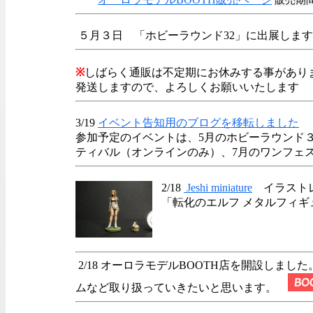
５月３日 「ホビーラウンド32」に出展し
※
しばらく通販は不定期にお休みする事があり
発送しますので、よろしくお願いいたします
3/19
イベント告知用のブログを移転しました
参加予定のイベントは、5月のホビーラウンド
ティバル（オンラインのみ）、7月のワンフェ
2/18
Jeshi miniature
イラストレ
「転化のエルフ メタルフィ
2/18 オーロラモデルBOOTH店を開設しまし
ムなど取り扱っていきたいと思います。