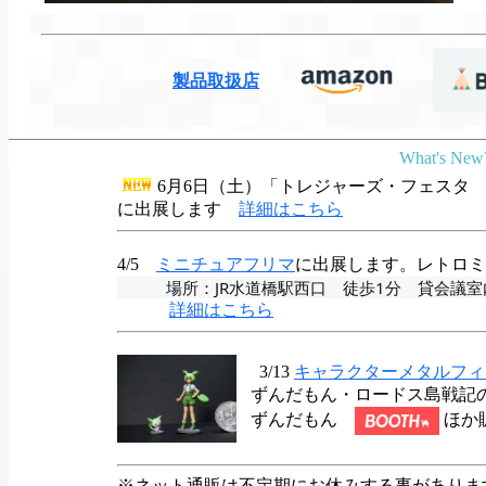
製品取扱店
What's New
6月6日（土）「トレジャーズ・フェスタ 
に出展します
詳細はこちら
4/5
ミニチュアフリマ
に出展します。レトロミ
　　　場所：JR水道橋駅西口　徒歩1分　貸会議室
詳細はこちら
3/13
キャラクターメタルフィ
ずんだもん・ロードス島戦記
ずんだもん
ほか
※ネット通販は不定期にお休みする事がありま