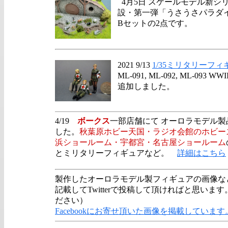
4月5日 スケールモデル新シ
設・第一弾「うさうさパラダ
Bセットの2点です。
2021 9/13
1/35ミリタリーフィ
ML-091, ML-092, ML-09
追加しました。
4/19
ボークス
一部店舗にて オーロラモデル
した。
秋葉原ホビー天国・ラジオ会館のホビー
浜ショールーム・宇都宮・名古屋ショールーム
とミリタリーフィギュアなど。
詳細はこちら
製作したオーロラモデル製フィギュアの画像などあり
記載してTwitterで投稿して頂ければと思い
ださい）
Facebookにお寄せ頂いた画像を掲載しています