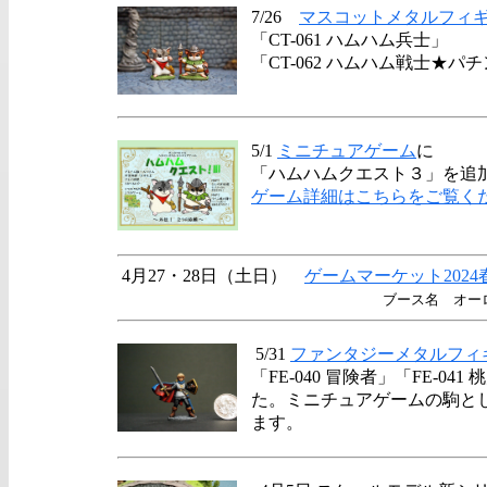
7/26
マスコットメタルフィ
「CT-061 ハムハム兵士」
「CT-062 ハムハム戦士★
5/1
ミニチュアゲーム
に
「ハムハムクエスト３」を追
ゲーム詳細はこちらをご覧く
4月27・28日（土日）
ゲームマーケット2024
ブース名 オー
5/31
ファンタジーメタルフィ
「FE-040 冒険者」「FE-04
た。ミニチュアゲームの駒と
ます。